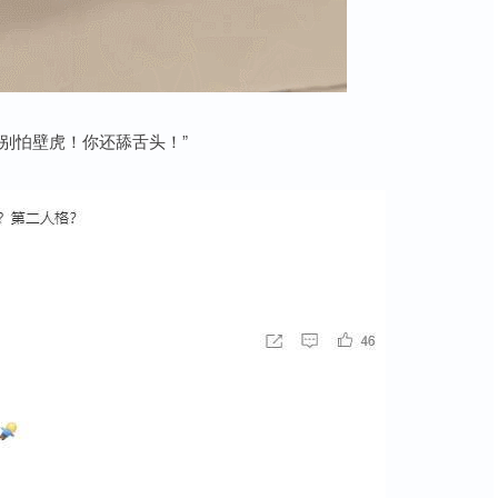
别怕壁虎！你还舔舌头！”