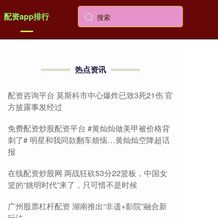
配资app排行
热点资讯
配资咨询平台 莫斯科市中心爆炸已致3死21伤 官
方披露事发经过
免费配资炒股配资平台 #黄灿灿做美甲被价格背
刺了# 明星和我同款翻车烦恼…黄灿灿空降超话
报
在线配资炒股网 两战狂砍53分22篮板，中国女
篮的“姚明时代”来了，只可惜不是时候
广州股票杠杆配资 湖南推出“非遗+影院”融合新
玩法