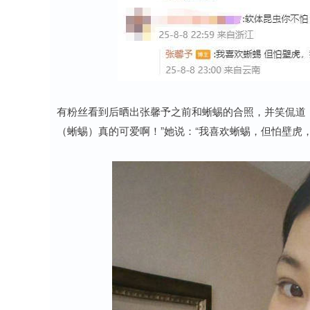
有粉丝看到后晒出张馨予之前和蜥蜴的合照，并笑侃道：
（蜥蜴）真的可爱啊！”她说：“我喜欢蜥蜴，但怕壁虎，