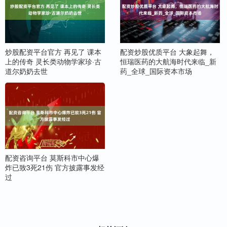
炒股配资平台官方 再见了 课本
配资炒股优质平台 大象起舞，
上的传奇 灵长类动物学家珍·古
恒瑞医药的大航海时代来临_新
道尔奶奶去世
药_全球_国际资本市场
配资咨询平台 莫斯科市中心爆
炸已致3死21伤 官方披露事发经
过