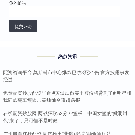
你的邮箱
*
提交评论
热点资讯
配资咨询平台 莫斯科市中心爆炸已致3死21伤 官方披露事发
经过
免费配资炒股配资平台 #黄灿灿做美甲被价格背刺了# 明星和
我同款翻车烦恼…黄灿灿空降超话报
在线配资炒股网 两战狂砍53分22篮板，中国女篮的“姚明时
代”来了，只可惜不是时候
广州股票杠杆配资 湖南推出“非遗+影院”融合新玩法