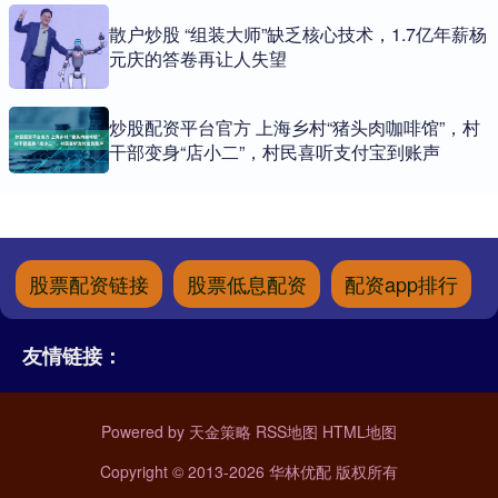
散户炒股 “组装大师”缺乏核心技术，1.7亿年薪杨
元庆的答卷再让人失望
炒股配资平台官方 上海乡村“猪头肉咖啡馆”，村
干部变身“店小二”，村民喜听支付宝到账声
股票配资链接
股票低息配资
配资app排行
友情链接：
Powered by
天金策略
RSS地图
HTML地图
Copyright
© 2013-2026 华林优配 版权所有